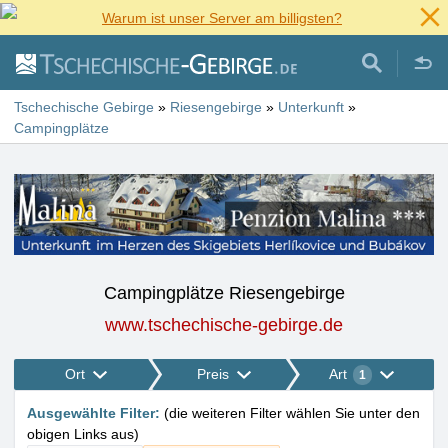
Warum ist unser Server am billigsten?
Tschechische Gebirge
»
Riesengebirge
»
Unterkunft
»
Campingplätze
Campingplätze Riesengebirge
www.tschechische-gebirge.de
Ort
Preis
Art
1
Ausgewählte Filter
:
(
die weiteren Filter wählen Sie unter den
obigen Links aus
)