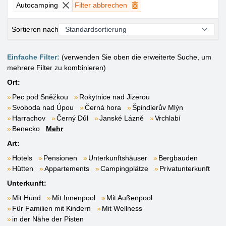
Autocamping
Filter abbrechen
Sortieren nach
Einfache Filter:
(verwenden Sie oben die erweiterte Suche, um
mehrere Filter zu kombinieren)
Ort:
Pec pod Sněžkou
Rokytnice nad Jizerou
Svoboda nad Úpou
Černá hora
Špindlerův Mlýn
Harrachov
Černý Důl
Janské Lázně
Vrchlabí
Benecko
Mehr
Art:
Hotels
Pensionen
Unterkunftshäuser
Bergbauden
Hütten
Appartements
Campingplätze
Privatunterkunft
Unterkunft:
Mit Hund
Mit Innenpool
Mit Außenpool
Für Familien mit Kindern
Mit Wellness
in der Nähe der Pisten