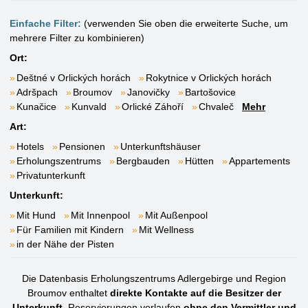
Einfache Filter:
(verwenden Sie oben die erweiterte Suche, um
mehrere Filter zu kombinieren)
Ort:
Deštné v Orlických horách
Rokytnice v Orlických horách
Adršpach
Broumov
Janovičky
Bartošovice
Kunačice
Kunvald
Orlické Záhoří
Chvaleč
Mehr
Art:
Hotels
Pensionen
Unterkunftshäuser
Erholungszentrums
Bergbauden
Hütten
Appartements
Privatunterkunft
Unterkunft:
Mit Hund
Mit Innenpool
Mit Außenpool
Für Familien mit Kindern
Mit Wellness
in der Nähe der Pisten
Die Datenbasis Erholungszentrums Adlergebirge und Region
Broumov enthaltet
direkte Kontakte auf die Besitzer der
Unterkunft.
Reservierungen verlaufen
ohne den Vermittler und