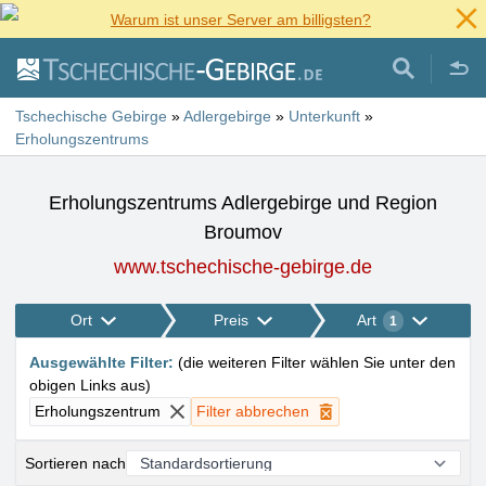
Warum ist unser Server am billigsten?
Tschechische Gebirge
»
Adlergebirge
»
Unterkunft
»
Erholungszentrums
Erholungszentrums Adlergebirge und Region
Broumov
www.tschechische-gebirge.de
Ort
Preis
Art
1
Ausgewählte Filter
:
(
die weiteren Filter wählen Sie unter den
obigen Links aus
)
Erholungszentrum
Filter abbrechen
Sortieren nach