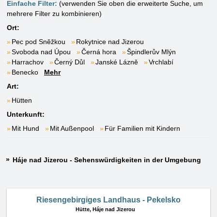
Einfache Filter:
(verwenden Sie oben die erweiterte Suche, um
mehrere Filter zu kombinieren)
Ort:
Pec pod Sněžkou
Rokytnice nad Jizerou
Svoboda nad Úpou
Černá hora
Špindlerův Mlýn
Harrachov
Černý Důl
Janské Lázně
Vrchlabí
Benecko
Mehr
Art:
Hütten
Unterkunft:
Mit Hund
Mit Außenpool
Für Familien mit Kindern
Háje nad Jizerou - Sehenswürdigkeiten in der Umgebung
Riesengebirgiges Landhaus - Pekelsko
Hütte,
Háje nad Jizerou