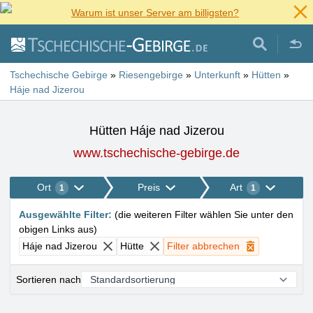
Warum ist unser Server am billigsten?
Tschechische Gebirge
»
Riesengebirge
»
Unterkunft
»
Hütten
»
Háje nad Jizerou
Hütten Háje nad Jizerou
www.tschechische-gebirge.de
Ort
Preis
Art
1
1
Ausgewählte Filter
:
(
die weiteren Filter wählen Sie unter den
obigen Links aus
)
Háje nad Jizerou
Hütte
Filter abbrechen
Sortieren nach