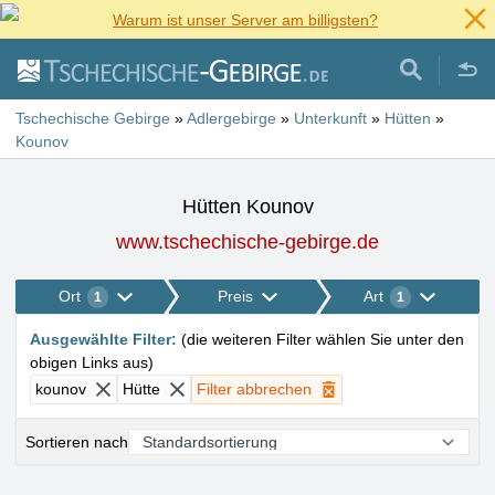
Warum ist unser Server am billigsten?
Tschechische Gebirge
»
Adlergebirge
»
Unterkunft
»
Hütten
»
Kounov
Hütten Kounov
www.tschechische-gebirge.de
Ort
Preis
Art
1
1
Ausgewählte Filter
:
(
die weiteren Filter wählen Sie unter den
obigen Links aus
)
kounov
Hütte
Filter abbrechen
Sortieren nach