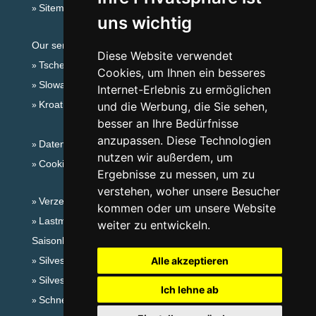
Sitemap
uns wichtig
Our servers:
Diese Website verwendet
Tschechische Gebirge
Cookies, um Ihnen ein besseres
Slowakische Gebirge
Internet-Erlebnis zu ermöglichen
Kroatien
und die Werbung, die Sie sehen,
besser an Ihre Bedürfnisse
anzupassen. Diese Technologien
Datenschutz
nutzen wir außerdem, um
Cookies
Ergebnisse zu messen, um zu
verstehen, woher unsere Besucher
Verzeichnis der Unterkunft
kommen oder um unsere Website
Lastminute Adlergebirge
weiter zu entwickeln.
Saisonlinks:
Silvester Adlergebirge
Alle akzeptieren
Silvester im Gebirge 2025/26
Ich lehne ab
Schneehöhen