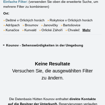
Einfache Filter:
(verwenden Sie oben die erweiterte Suche, um
mehrere Filter zu kombinieren)
Ort:
Deštné v Orlických horách
Rokytnice v Orlických horách
Adršpach
Broumov
Janovičky
Bartošovice
Kunačice
Kunvald
Orlické Záhoří
Chvaleč
Mehr
Kounov - Sehenswürdigkeiten in der Umgebung
Keine Resultate
Versuchen Sie, die ausgewählten Filter
zu ändern.
Die Datenbasis Hütten Kounov enthaltet
direkte Kontakte
auf die Besitzer der Unterkunft.
Reservierungen verlaufen