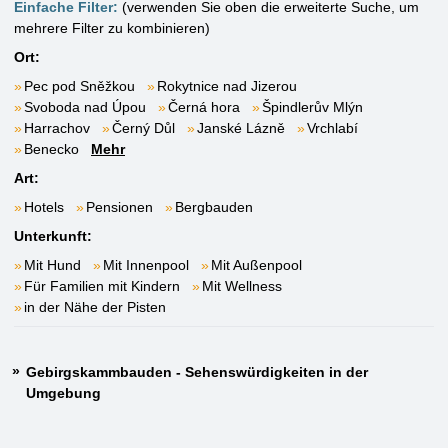
Einfache Filter:
(verwenden Sie oben die erweiterte Suche, um
mehrere Filter zu kombinieren)
Ort:
Pec pod Sněžkou
Rokytnice nad Jizerou
Svoboda nad Úpou
Černá hora
Špindlerův Mlýn
Harrachov
Černý Důl
Janské Lázně
Vrchlabí
Benecko
Mehr
Art:
Hotels
Pensionen
Bergbauden
Unterkunft:
Mit Hund
Mit Innenpool
Mit Außenpool
Für Familien mit Kindern
Mit Wellness
in der Nähe der Pisten
Gebirgskammbauden - Sehenswürdigkeiten in der
Umgebung