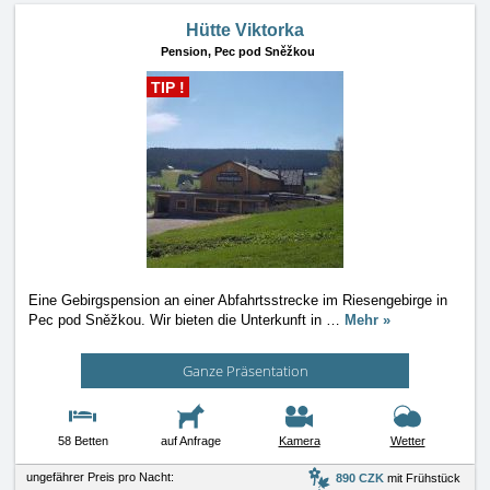
Hütte Viktorka
Pension,
Pec pod Sněžkou
TIP !
Eine Gebirgspension an einer Abfahrtsstrecke im Riesengebirge in
Pec pod Sněžkou. Wir bieten die Unterkunft in
…
Mehr »
Ganze Präsentation
58 Betten
auf Anfrage
Kamera
Wetter
ungefährer Preis pro Nacht:
890 CZK
mit Frühstück