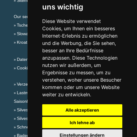
Sitemap
uns wichtig
Our servers:
Diese Website verwendet
Tschechische Gebirge
Cookies, um Ihnen ein besseres
Slowakische Gebirge
Internet-Erlebnis zu ermöglichen
Kroatien
und die Werbung, die Sie sehen,
besser an Ihre Bedürfnisse
anzupassen. Diese Technologien
Datenschutz
nutzen wir außerdem, um
Cookies
Ergebnisse zu messen, um zu
verstehen, woher unsere Besucher
Verzeichnis der Unterkunft
kommen oder um unsere Website
Lastminute Riesengebirge
weiter zu entwickeln.
Saisonlinks:
Silvester Riesengebirge
Alle akzeptieren
Silvester im Gebirge 2025/26
Ich lehne ab
Schneehöhen
Einstellungen ändern
Badeplätze