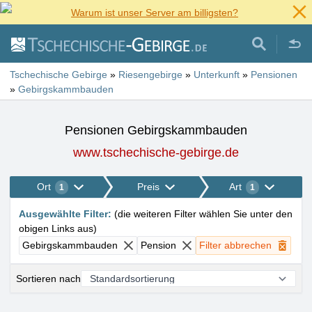
Warum ist unser Server am billigsten?
Tschechische Gebirge
»
Riesengebirge
»
Unterkunft
»
Pensionen
»
Gebirgskammbauden
Pensionen Gebirgskammbauden
www.tschechische-gebirge.de
Ort
Preis
Art
1
1
Ausgewählte Filter
:
(
die weiteren Filter wählen Sie unter den
obigen Links aus
)
Gebirgskammbauden
Pension
Filter abbrechen
Sortieren nach