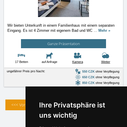
Wir bieten Unterkunft in einem Familienhaus mit einem separaten
Eingang. Es ist 4 Zimmer mit eigenem Bad und WC
…
Mehr »
Ganze Präsentation
17 Betten
auf Anfrage
Kamera
Wetter
ungefährer Preis pro Nacht:
550 CZK
ohne Verpflegung
650 CZK
ohne Verpflegung
850 CZK
ohne Verpflegung
Ihre Privatsphäre ist
<<< Vorstehend
Folgend >>>
uns wichtig
1
2
3
4
5
6