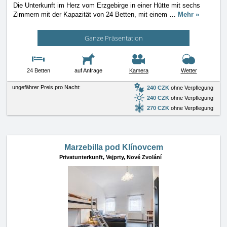
Die Unterkunft im Herz vom Erzgebirge in einer Hütte mit sechs
Zimmern mit der Kapazität von 24 Betten, mit einem
…
Mehr »
Ganze Präsentation
24 Betten
auf Anfrage
Kamera
Wetter
ungefährer Preis pro Nacht:
240 CZK
ohne Verpflegung
240 CZK
ohne Verpflegung
270 CZK
ohne Verpflegung
Marzebilla pod Klínovcem
Privatunterkunft,
Vejprty, Nové Zvolání