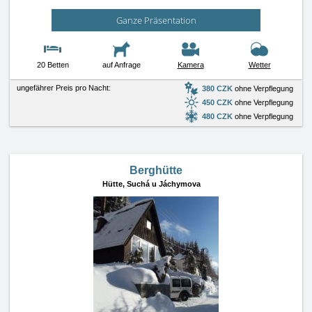
Ganze Präsentation
20 Betten
auf Anfrage
Kamera
Wetter
ungefährer Preis pro Nacht:
380 CZK
ohne Verpflegung
450 CZK
ohne Verpflegung
480 CZK
ohne Verpflegung
Berghütte
Hütte,
Suchá u Jáchymova