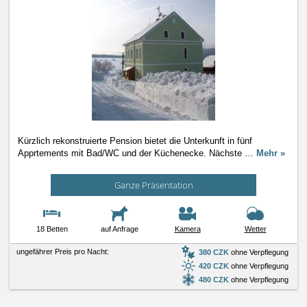
Kürzlich rekonstruierte Pension bietet die Unterkunft in fünf
Apprtements mit Bad/WC und der Küchenecke. Nächste
…
Mehr »
Ganze Präsentation
18 Betten
auf Anfrage
Kamera
Wetter
ungefährer Preis pro Nacht:
380 CZK
ohne Verpflegung
420 CZK
ohne Verpflegung
480 CZK
ohne Verpflegung