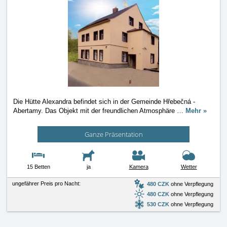
Die Hütte Alexandra befindet sich in der Gemeinde Hřebečná -
Abertamy. Das Objekt mit der freundlichen Atmosphäre
…
Mehr »
Ganze Präsentation
15 Betten
ja
Kamera
Wetter
ungefährer Preis pro Nacht:
480 CZK
ohne Verpflegung
480 CZK
ohne Verpflegung
530 CZK
ohne Verpflegung