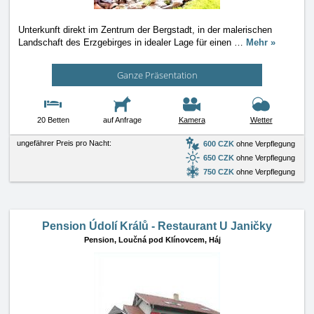
Unterkunft direkt im Zentrum der Bergstadt, in der malerischen
Landschaft des Erzgebirges in idealer Lage für einen
…
Mehr »
Ganze Präsentation
20 Betten
auf Anfrage
Kamera
Wetter
ungefährer Preis pro Nacht:
600 CZK
ohne Verpflegung
650 CZK
ohne Verpflegung
750 CZK
ohne Verpflegung
Pension Údolí Králů - Restaurant U Janičky
Pension,
Loučná pod Klínovcem, Háj