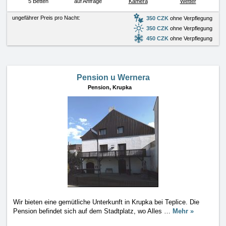
5 Betten
auf Anfrage
Kamera
Wetter
ungefährer Preis pro Nacht:
350 CZK
ohne Verpflegung
350 CZK
ohne Verpflegung
450 CZK
ohne Verpflegung
Pension u Wernera
Pension,
Krupka
Wir bieten eine gemütliche Unterkunft in Krupka bei Teplice. Die
Pension befindet sich auf dem Stadtplatz, wo Alles
…
Mehr »