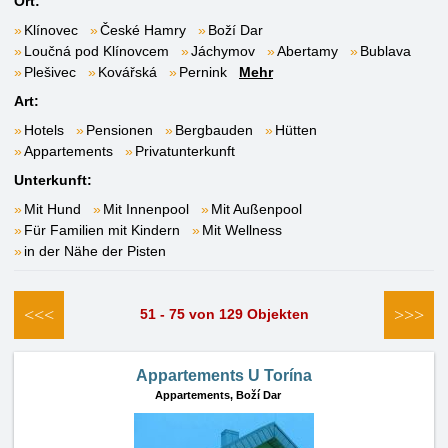
Ort:
Klínovec
České Hamry
Boží Dar
Loučná pod Klínovcem
Jáchymov
Abertamy
Bublava
Plešivec
Kovářská
Pernink
Mehr
Art:
Hotels
Pensionen
Bergbauden
Hütten
Appartements
Privatunterkunft
Unterkunft:
Mit Hund
Mit Innenpool
Mit Außenpool
Für Familien mit Kindern
Mit Wellness
in der Nähe der Pisten
<<<
>>>
51 - 75 von 129 Objekten
Appartements U Torína
Appartements,
Boží Dar