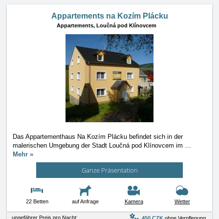
Appartements na Kozím Plácku
Appartements,
Loučná pod Klínovcem
Das Appartementhaus Na Kozím Plácku befindet sich in der
malerischen Umgebung der Stadt Loučná pod Klínovcem im
…
Mehr »
Ganze Präsentation
22 Betten
auf Anfrage
Kamera
Wetter
ungefährer Preis pro Nacht:
450 CZK
ohne Verpflegung