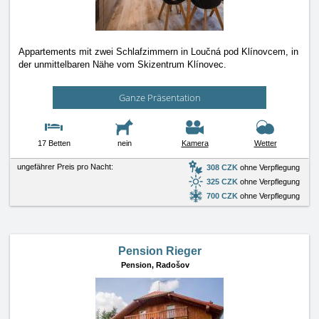
Appartements mit zwei Schlafzimmern in Loučná pod Klínovcem, in
der unmittelbaren Nähe vom Skizentrum Klínovec.
Ganze Präsentation
17 Betten
nein
Kamera
Wetter
ungefährer Preis pro Nacht:
308 CZK
ohne Verpflegung
325 CZK
ohne Verpflegung
700 CZK
ohne Verpflegung
Pension Rieger
Pension,
Radošov