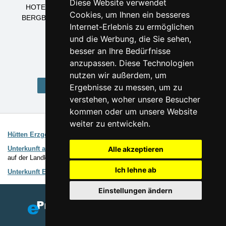
Diese Website verwendet
HOTELS ERZGEBIRGE
PENSIONEN ERZGEBIRGE
Cookies, um Ihnen ein besseres
BERGBAUDEN ERZGEBIRGE
HÜTTEN ERZGEBIRGE
Internet-Erlebnis zu ermöglichen
APPARTEMENTS ERZGEBIRGE
und die Werbung, die Sie sehen,
PRIVATUNTERKUNFT ERZGEBIRGE
UNTERKUNFT ERZGEBIRGE
besser an Ihre Bedürfnisse
anzupassen. Diese Technologien
nutzen wir außerdem, um
Home Erzgebirge
Ergebnisse zu messen, um zu
verstehen, woher unsere Besucher
kommen oder um unsere Website
weiter zu entwickeln.
Interessante Links:
Hütten Erzgebirge
Erweiterte Suche
Unterkunft auf Landkarten
Einfache Auswahl der Unterkunft direkt
Alle akzeptieren
auf der Landkarte
Ich lehne ab
Unterkunft Erzgebirge
Verzeichnis der Unterkunft
Einstellungen ändern