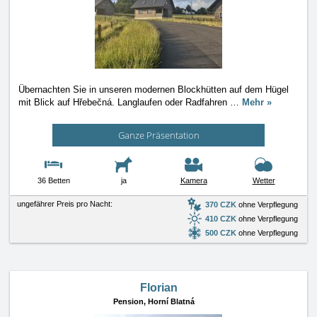
Übernachten Sie in unseren modernen Blockhütten auf dem Hügel
mit Blick auf Hřebečná. Langlaufen oder Radfahren
…
Mehr »
Ganze Präsentation
36 Betten
ja
Kamera
Wetter
ungefährer Preis pro Nacht:
370 CZK
ohne Verpflegung
410 CZK
ohne Verpflegung
500 CZK
ohne Verpflegung
Florian
Pension,
Horní Blatná