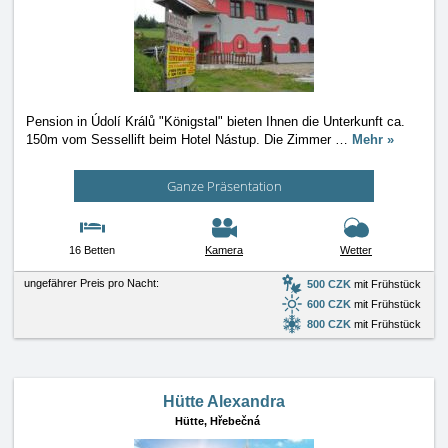
Pension in Údolí Králů "Königstal" bieten Ihnen die Unterkunft ca.
150m vom Sessellift beim Hotel Nástup. Die Zimmer
…
Mehr »
Ganze Präsentation
16 Betten
Kamera
Wetter
ungefährer Preis pro Nacht:
500 CZK
mit Frühstück
600 CZK
mit Frühstück
800 CZK
mit Frühstück
Hütte Alexandra
Hütte,
Hřebečná