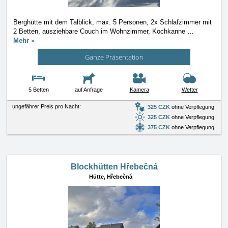
Berghütte mit dem Talblick, max. 5 Personen, 2x Schlafzimmer mit
2 Betten, ausziehbare Couch im Wohnzimmer, Kochkanne
…
Mehr »
Ganze Präsentation
5 Betten
auf Anfrage
Kamera
Wetter
ungefährer Preis pro Nacht:
325 CZK
ohne Verpflegung
325 CZK
ohne Verpflegung
375 CZK
ohne Verpflegung
Blockhütten Hřebečná
Hütte,
Hřebečná