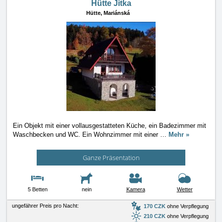
Hütte Jitka
Hütte,
Mariánská
Ein Objekt mit einer vollausgestatteten Küche, ein Badezimmer mit
Waschbecken und WC. Ein Wohnzimmer mit einer
…
Mehr »
Ganze Präsentation
5 Betten
nein
Kamera
Wetter
ungefährer Preis pro Nacht:
170 CZK
ohne Verpflegung
210 CZK
ohne Verpflegung