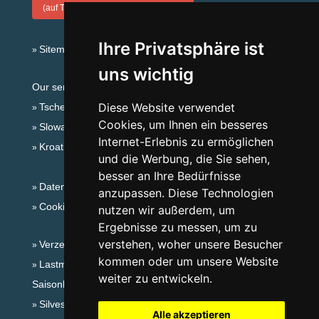
(auf Tschechisch)
Ihre Privatsphäre ist
Sitemap
uns wichtig
Our servers:
Diese Website verwendet
Tschechische Gebirge
Cookies, um Ihnen ein besseres
Slowakische Gebirge
Internet-Erlebnis zu ermöglichen
Kroatien
und die Werbung, die Sie sehen,
besser an Ihre Bedürfnisse
Datenschutz
anzupassen. Diese Technologien
Cookies
nutzen wir außerdem, um
Ergebnisse zu messen, um zu
verstehen, woher unsere Besucher
Verzeichnis der Unterkunft
kommen oder um unsere Website
Lastminute Böhmerwald
weiter zu entwickeln.
Saisonlinks:
Silvester Böhmerwald
Alle akzeptieren