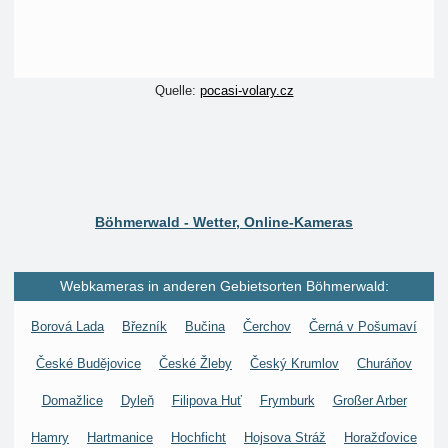
Quelle:
pocasi-volary.cz
Böhmerwald - Wetter, Online-Kameras
Webkameras in anderen Gebietsorten Böhmerwald:
Borová Lada
Březník
Bučina
Čerchov
Černá v Pošumaví
České Budějovice
České Žleby
Český Krumlov
Churáňov
Domažlice
Dyleň
Filipova Huť
Frymburk
Großer Arber
Hamry
Hartmanice
Hochficht
Hojsova Stráž
Horažďovice