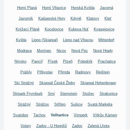
Horní Planá
Horní Vltavice
Horská Kvilda
Javorná
Javorník
Kašperské Hory
Kdyně
Klatovy
Kleť
Knížecí Pláně
Kocelovice
Kubova Huť
Kvasejovice
Kvilda
Lipno (Skiareal)
Lipno nad Vltavou
Mitterdorf
Modrava
Monínec
Nicov
Nová Pec
Nové Hrady
Nýrsko
Pancíř
Písek
Plzeň
Poledník
Prachatice
Prášily
Přibyslav
Přimda
Radinovy
Rejštejn
Ski Strážný
Skiareál České Žleby
Skiareal Hohenbogen
Skipark Frymburk
Srní
Sternstein
Stožec
Strakonice
Strážný
Strážov
Stříbro
Sušice
Svatá Markéta
Svatobor
Tachov
Velhartice
Vimperk
Vítkův Kámen
Volary
Zadov - U Horejšů
Zadov
Zelená Lhota