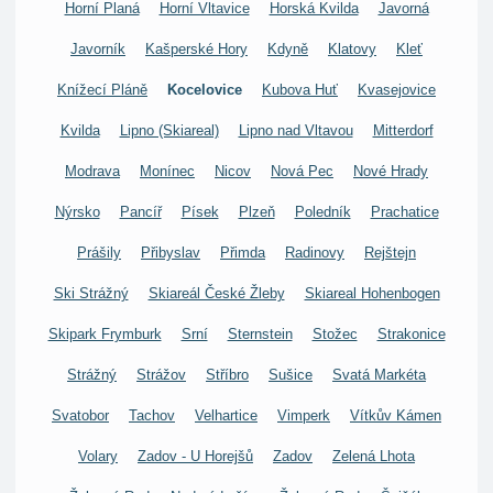
Horní Planá
Horní Vltavice
Horská Kvilda
Javorná
Javorník
Kašperské Hory
Kdyně
Klatovy
Kleť
Knížecí Pláně
Kocelovice
Kubova Huť
Kvasejovice
Kvilda
Lipno (Skiareal)
Lipno nad Vltavou
Mitterdorf
Modrava
Monínec
Nicov
Nová Pec
Nové Hrady
Nýrsko
Pancíř
Písek
Plzeň
Poledník
Prachatice
Prášily
Přibyslav
Přimda
Radinovy
Rejštejn
Ski Strážný
Skiareál České Žleby
Skiareal Hohenbogen
Skipark Frymburk
Srní
Sternstein
Stožec
Strakonice
Strážný
Strážov
Stříbro
Sušice
Svatá Markéta
Svatobor
Tachov
Velhartice
Vimperk
Vítkův Kámen
Volary
Zadov - U Horejšů
Zadov
Zelená Lhota