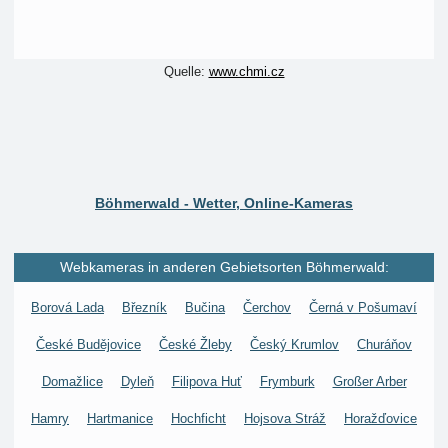
Quelle:
www.chmi.cz
Böhmerwald - Wetter, Online-Kameras
Webkameras in anderen Gebietsorten Böhmerwald:
Borová Lada
Březník
Bučina
Čerchov
Černá v Pošumaví
České Budějovice
České Žleby
Český Krumlov
Churáňov
Domažlice
Dyleň
Filipova Huť
Frymburk
Großer Arber
Hamry
Hartmanice
Hochficht
Hojsova Stráž
Horažďovice