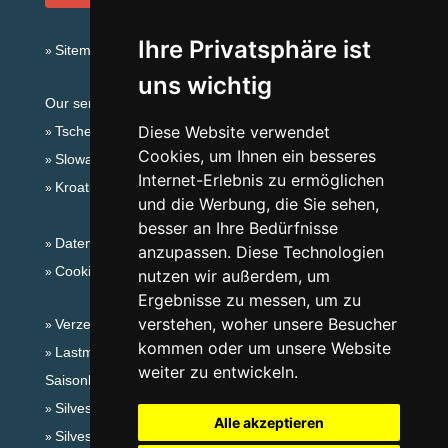
Ihre Privatsphäre ist
Sitemap
uns wichtig
Our servers:
Diese Website verwendet
Tschechische Gebirge
Cookies, um Ihnen ein besseres
Slowakische Gebirge
Internet-Erlebnis zu ermöglichen
Kroatien
und die Werbung, die Sie sehen,
besser an Ihre Bedürfnisse
Datenschutz
anzupassen. Diese Technologien
Cookies
nutzen wir außerdem, um
Ergebnisse zu messen, um zu
verstehen, woher unsere Besucher
Verzeichnis der Unterkunft
kommen oder um unsere Website
Lastminute Böhmerwald
weiter zu entwickeln.
Saisonlinks:
Silvester Böhmerwald
Alle akzeptieren
Silvester im Gebirge 2025/26