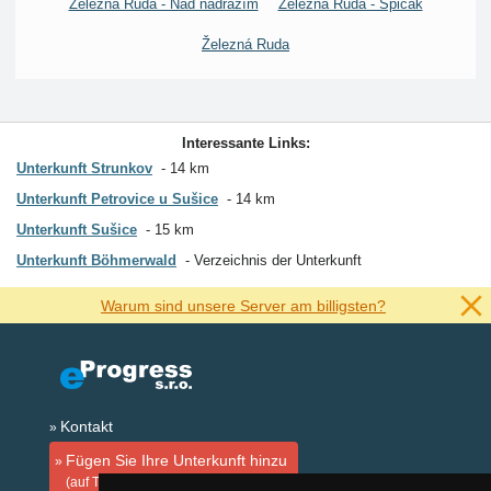
Železná Ruda - Nad nádražím
Železná Ruda - Špičák
Železná Ruda
Interessante Links:
Unterkunft Strunkov
14 km
Unterkunft Petrovice u Sušice
14 km
Unterkunft Sušice
15 km
Unterkunft Böhmerwald
Verzeichnis der Unterkunft
Warum sind unsere Server am billigsten?
Kontakt
Fügen Sie Ihre Unterkunft hinzu
(auf Tschechisch)