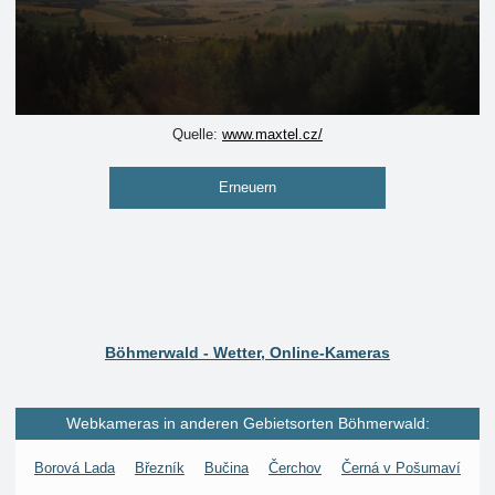
Quelle:
www.maxtel.cz/
Erneuern
Böhmerwald - Wetter, Online-Kameras
Webkameras in anderen Gebietsorten Böhmerwald:
Borová Lada
Březník
Bučina
Čerchov
Černá v Pošumaví