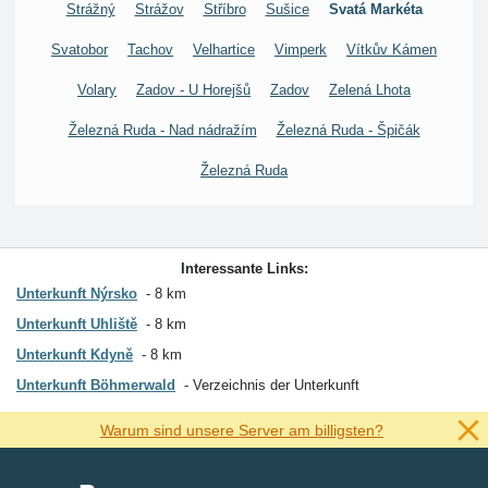
Strážný
Strážov
Stříbro
Sušice
Svatá Markéta
Svatobor
Tachov
Velhartice
Vimperk
Vítkův Kámen
Volary
Zadov - U Horejšů
Zadov
Zelená Lhota
Železná Ruda - Nad nádražím
Železná Ruda - Špičák
Železná Ruda
Interessante Links:
Unterkunft Nýrsko
8 km
Unterkunft Uhliště
8 km
Unterkunft Kdyně
8 km
Unterkunft Böhmerwald
Verzeichnis der Unterkunft
Warum sind unsere Server am billigsten?