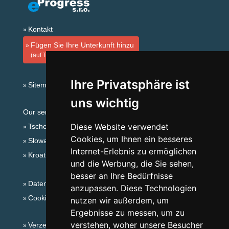
Kontakt
Fügen Sie Ihre Unterkunft hinzu
(auf Tschechisch)
Ihre Privatsphäre ist
Sitemap
uns wichtig
Our servers:
Diese Website verwendet
Tschechische Gebirge
Cookies, um Ihnen ein besseres
Slowakische Gebirge
Internet-Erlebnis zu ermöglichen
Kroatien
und die Werbung, die Sie sehen,
besser an Ihre Bedürfnisse
Datenschutz
anzupassen. Diese Technologien
Cookies
nutzen wir außerdem, um
Ergebnisse zu messen, um zu
verstehen, woher unsere Besucher
Verzeichnis der Unterkunft