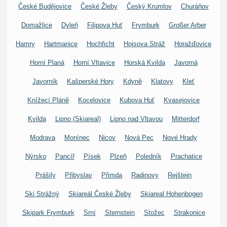
České Budějovice
České Žleby
Český Krumlov
Churáňov
Domažlice
Dyleň
Filipova Huť
Frymburk
Großer Arber
Hamry
Hartmanice
Hochficht
Hojsova Stráž
Horažďovice
Horní Planá
Horní Vltavice
Horská Kvilda
Javorná
Javorník
Kašperské Hory
Kdyně
Klatovy
Kleť
Knížecí Pláně
Kocelovice
Kubova Huť
Kvasejovice
Kvilda
Lipno (Skiareal)
Lipno nad Vltavou
Mitterdorf
Modrava
Monínec
Nicov
Nová Pec
Nové Hrady
Nýrsko
Pancíř
Písek
Plzeň
Poledník
Prachatice
Prášily
Přibyslav
Přimda
Radinovy
Rejštejn
Ski Strážný
Skiareál České Žleby
Skiareal Hohenbogen
Skipark Frymburk
Srní
Sternstein
Stožec
Strakonice