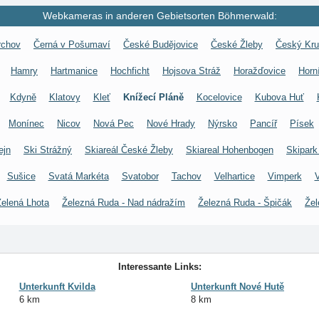
Webkameras in anderen Gebietsorten Böhmerwald:
rchov
Černá v Pošumaví
České Budějovice
České Žleby
Český Kr
Hamry
Hartmanice
Hochficht
Hojsova Stráž
Horažďovice
Horn
Kdyně
Klatovy
Kleť
Knížecí Pláně
Kocelovice
Kubova Huť
Monínec
Nicov
Nová Pec
Nové Hrady
Nýrsko
Pancíř
Písek
ejn
Ski Strážný
Skiareál České Žleby
Skiareal Hohenbogen
Skipark
Sušice
Svatá Markéta
Svatobor
Tachov
Velhartice
Vimperk
Zelená Lhota
Železná Ruda - Nad nádražím
Železná Ruda - Špičák
Žel
Interessante Links:
Unterkunft Kvilda
Unterkunft Nové Hutě
6 km
8 km