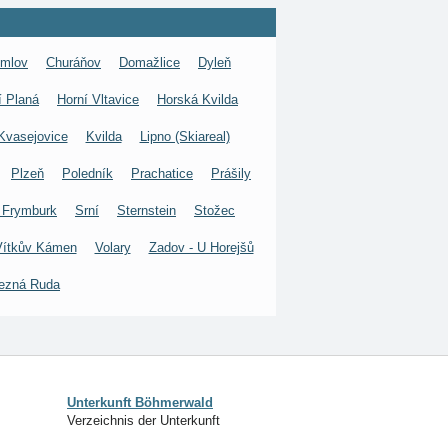
umlov
Churáňov
Domažlice
Dyleň
í Planá
Horní Vltavice
Horská Kvilda
Kvasejovice
Kvilda
Lipno (Skiareal)
Plzeň
Poledník
Prachatice
Prášily
 Frymburk
Srní
Sternstein
Stožec
Vítkův Kámen
Volary
Zadov - U Horejšů
ezná Ruda
Unterkunft Böhmerwald
Verzeichnis der Unterkunft