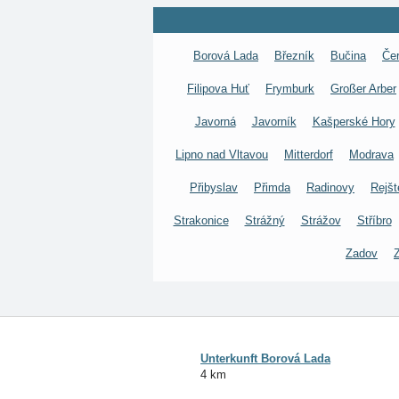
Borová Lada
Březník
Bučina
Če
Filipova Huť
Frymburk
Großer Arber
Javorná
Javorník
Kašperské Hory
Lipno nad Vltavou
Mitterdorf
Modrava
Přibyslav
Přimda
Radinovy
Rejšt
Strakonice
Strážný
Strážov
Stříbro
Zadov
Unterkunft Borová Lada
4 km