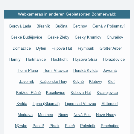
Webkameras in anderen Gebietsorten Böhmerwald:
Borová Lada
Březník
Bučina
Čerchov
Černá v Pošumaví
České Budějovice
České Žleby
Český Krumlov
Churáňov
Domažlice
Dyleň
Filipova Huť
Frymburk
Großer Arber
Hamry
Hartmanice
Hochficht
Hojsova Stráž
Horažďovice
Horní Planá
Horní Vltavice
Horská Kvilda
Javorná
Javorník
Kašperské Hory
Kdyně
Klatovy
Kleť
Knížecí Pláně
Kocelovice
Kubova Huť
Kvasejovice
Kvilda
Lipno (Skiareal)
Lipno nad Vltavou
Mitterdorf
Modrava
Monínec
Nicov
Nová Pec
Nové Hrady
Nýrsko
Pancíř
Písek
Plzeň
Poledník
Prachatice