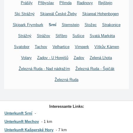
Prášily
Přibyslav
Přimda
Radinovy
Rejštejn
Ski Strážný
Skiareál České Žleby
Skiareal Hohenbogen
Skipark Frymburk
Srní
Sternstein
Stožec
Strakonice
Strážný
Strážov
Stříbro
Sušice
Svatá Markéta
Svatobor
Tachov
Velhartice
Vimperk
Vítkův Kámen
Volary
Zadov - U Horejšů
Zadov
Zelená Lhota
Železná Ruda - Nad nádražím
Železná Ruda - Špičák
Železná Ruda
Interessante Links:
Unterkunft Srní
Unterkunft Mechov
1 km
Unterkunft Kašperské Hory
7 km