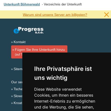
Unterkunft Böhmerwald
Verzeichnis der Unterkunft
Warum sind unsere Server am billigsten?
Kontakt
Fügen Sie Ihre Unterkunft hinzu
(auf Tschechisch)
Ihre Privatsphäre ist
Sitemap
uns wichtig
Our servers:
Diese Website verwendet
Tschechische Gebirge
Cookies, um Ihnen ein besseres
Slowakische Gebirge
Internet-Erlebnis zu ermöglichen
Kroatien
und die Werbung, die Sie sehen,