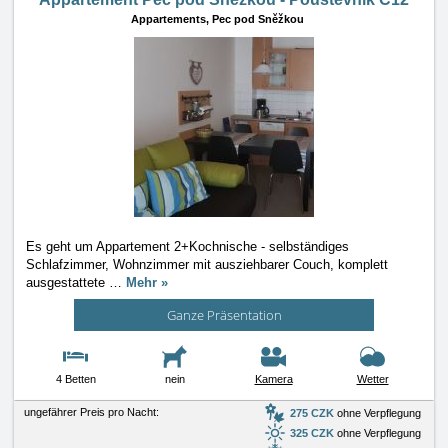
Appartements,
Pec pod Sněžkou
Es geht um Appartement 2+Kochnische - selbständiges
Schlafzimmer, Wohnzimmer mit ausziehbarer Couch, komplett
ausgestattete
…
Mehr »
Ganze Präsentation
4 Betten
nein
Kamera
Wetter
ungefährer Preis pro Nacht:
275 CZK
ohne Verpflegung
325 CZK
ohne Verpflegung