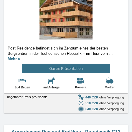
Post Residence befindet sich im Zentrum eines der besten
Bergzentren in der Tschechischen Republik – im Herz vom
…
Mehr »
Ganze Präsentation
104 Betten
auf Anfrage
Kamera
Wetter
ungefährer Preis pro Nacht:
440 CZK
ohne Verpflegung
510 CZK
ohne Verpflegung
640 CZK
ohne Verpflegung
Appartement Pec pod Sněžkou - Poustevník C12