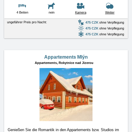
4 Betten
nein
Kamera
Wetter
ungefährer Preis pro Nacht:
475 CZK
ohne Verpflegung
475 CZK
ohne Verpflegung
475 CZK
ohne Verpflegung
Appartements Mlýn
Appartements,
Rokytnice nad Jizerou
Genießen Sie die Romantik in den Appartements bzw. Studios im