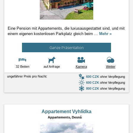
Eine Pension mit Appartements, die luxusausgestattet sind, und mit
einem eigenen kostenlosen Parkplatz gleich beim
…
Mehr »
Ganze Präsentation
32 Betten
auf Anfrage
Kamera
Wetter
ungefährer Preis pro Nacht:
600 CZK
ohne Verpflegung
600 CZK
ohne Verpflegung
800 CZK
ohne Verpflegung
Appartement Vyhlídka
Appartements,
Desná