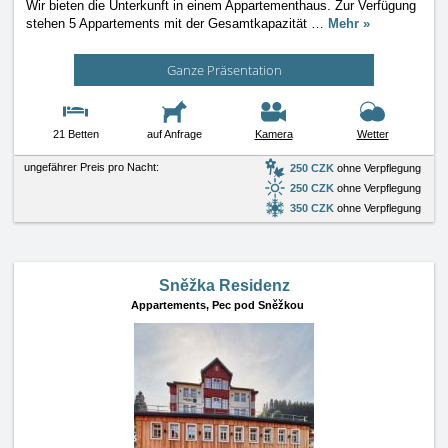
Wir bieten die Unterkunft in einem Appartementhaus. Zur Verfügung
stehen 5 Appartements mit der Gesamtkapazität
…
Mehr »
Ganze Präsentation
21 Betten
auf Anfrage
Kamera
Wetter
ungefährer Preis pro Nacht:
250 CZK
ohne Verpflegung
250 CZK
ohne Verpflegung
350 CZK
ohne Verpflegung
Sněžka Residenz
Appartements,
Pec pod Sněžkou