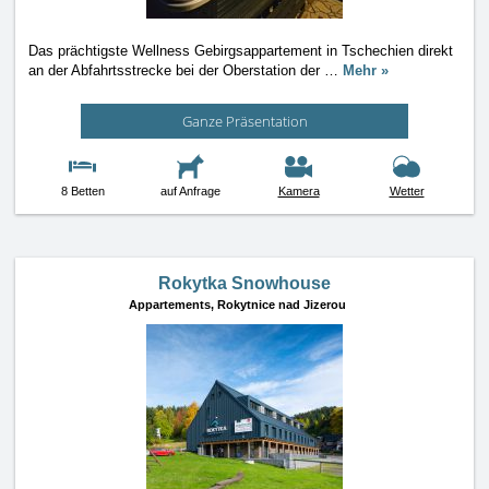
Das prächtigste Wellness Gebirgsappartement in Tschechien direkt
an der Abfahrtsstrecke bei der Oberstation der
…
Mehr »
Ganze Präsentation
8 Betten
auf Anfrage
Kamera
Wetter
Rokytka Snowhouse
Appartements,
Rokytnice nad Jizerou