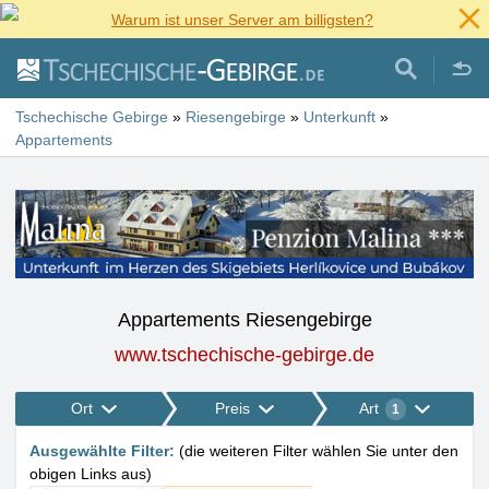
Warum ist unser Server am billigsten?
Tschechische Gebirge
»
Riesengebirge
»
Unterkunft
»
Appartements
Appartements Riesengebirge
www.tschechische-gebirge.de
Ort
Preis
Art
1
Ausgewählte Filter
:
(
die weiteren Filter wählen Sie unter den
obigen Links aus
)