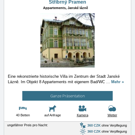
Stříbrný Pramen
Appartements,
Janské lázně
Eine rekonstrierte historische Villa im Zentrum der Stadt Janské
Lázně. Im Objekt 8 Appartements mit eigenem Bad/WC
…
Mehr »
Ganze Präsentation
40 Betten
auf Anfrage
Kamera
Wetter
ungefährer Preis pro Nacht:
360 CZK
ohne Verpflegung
360 CZK
ohne Verpflegung