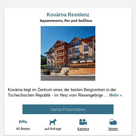
Kovárna Residenz
Appartements,
Pec pod Sněžkou
Kovárna liegt im Zentrum eines der besten Bergzentren in der
Tschechischen Republik - im Herz vom Riesengebirge
…
Mehr »
Ganze Präsentation
40 Betten
auf Anfrage
Kamera
Wetter