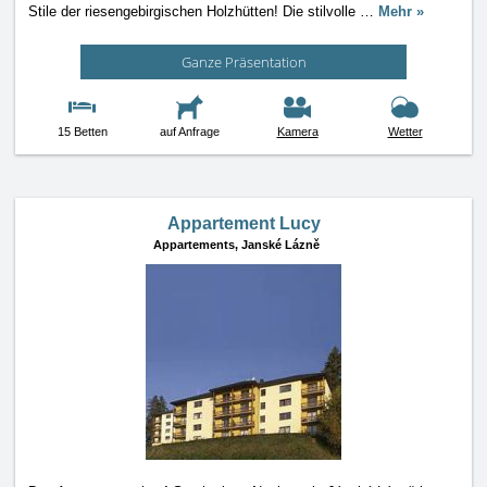
Stile der riesengebirgischen Holzhütten! Die stilvolle
…
Mehr »
Ganze Präsentation
15 Betten
auf Anfrage
Kamera
Wetter
Appartement Lucy
Appartements,
Janské Lázně