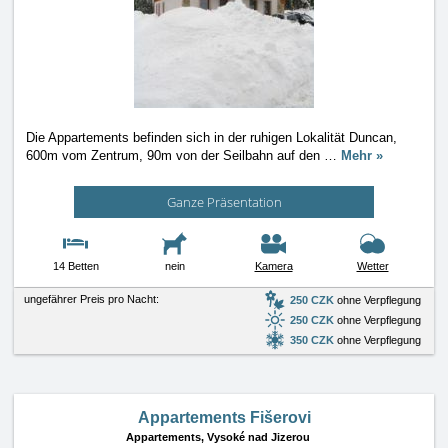
Die Appartements befinden sich in der ruhigen Lokalität Duncan,
600m vom Zentrum, 90m von der Seilbahn auf den
…
Mehr »
Ganze Präsentation
14 Betten
nein
Kamera
Wetter
ungefährer Preis pro Nacht:
250 CZK
ohne Verpflegung
250 CZK
ohne Verpflegung
350 CZK
ohne Verpflegung
Appartements Fišerovi
Appartements,
Vysoké nad Jizerou