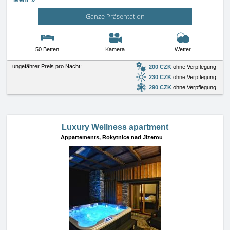
Ganze Präsentation
50 Betten
Kamera
Wetter
ungefährer Preis pro Nacht:
200 CZK
ohne Verpflegung
230 CZK
ohne Verpflegung
290 CZK
ohne Verpflegung
Luxury Wellness apartment
Appartements,
Rokytnice nad Jizerou