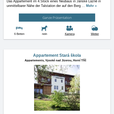
Das Appartement im 4.Stock eines Neubaus in Jánské Lázně in
unmittelbarer Nähe der Talstation der auf den Berg
…
Mehr »
Ganze Präsentation
6 Betten
nein
Kamera
Wetter
Appartement Stará škola
Appartements,
Vysoké nad Jizerou, Horní Tříč