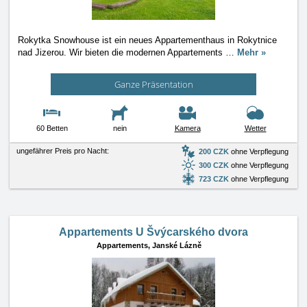
Rokytka Snowhouse ist ein neues Appartementhaus in Rokytnice
nad Jizerou. Wir bieten die modernen Appartements
…
Mehr »
Ganze Präsentation
60 Betten
nein
Kamera
Wetter
ungefährer Preis pro Nacht:
200 CZK
ohne Verpflegung
300 CZK
ohne Verpflegung
723 CZK
ohne Verpflegung
Appartements U Švýcarského dvora
Appartements,
Janské Lázně