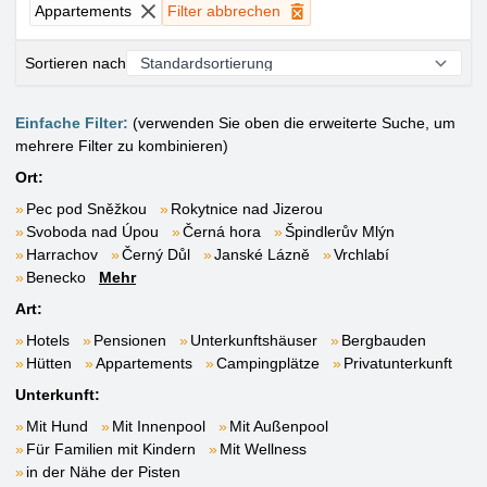
Appartements
Filter abbrechen
Sortieren nach
Einfache Filter:
(verwenden Sie oben die erweiterte Suche, um
mehrere Filter zu kombinieren)
Ort:
Pec pod Sněžkou
Rokytnice nad Jizerou
Svoboda nad Úpou
Černá hora
Špindlerův Mlýn
Harrachov
Černý Důl
Janské Lázně
Vrchlabí
Benecko
Mehr
Art:
Hotels
Pensionen
Unterkunftshäuser
Bergbauden
Hütten
Appartements
Campingplätze
Privatunterkunft
Unterkunft:
Mit Hund
Mit Innenpool
Mit Außenpool
Für Familien mit Kindern
Mit Wellness
in der Nähe der Pisten