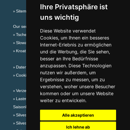
Ihre Privatsphäre ist
Sitemap
uns wichtig
Our servers:
Diese Website verwendet
Tschechische Gebirge
Cookies, um Ihnen ein besseres
Slowakische Gebirge
Internet-Erlebnis zu ermöglichen
Kroatien
und die Werbung, die Sie sehen,
besser an Ihre Bedürfnisse
anzupassen. Diese Technologien
Datenschutz
nutzen wir außerdem, um
Cookies
Ergebnisse zu messen, um zu
verstehen, woher unsere Besucher
Verzeichnis der Unterkunft
kommen oder um unsere Website
Lastminute Riesengebirge
weiter zu entwickeln.
Saisonlinks:
Silvester Riesengebirge
Alle akzeptieren
Silvester im Gebirge 2025/26
Ich lehne ab