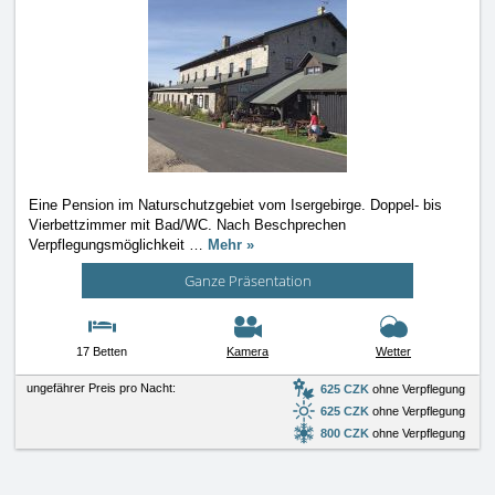
Eine Pension im Naturschutzgebiet vom Isergebirge. Doppel- bis
Vierbettzimmer mit Bad/WC. Nach Beschprechen
Verpflegungsmöglichkeit
…
Mehr »
Ganze Präsentation
17 Betten
Kamera
Wetter
ungefährer Preis pro Nacht:
625 CZK
ohne Verpflegung
625 CZK
ohne Verpflegung
800 CZK
ohne Verpflegung