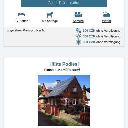
Ganze Präsentation
17 Betten
auf Anfrage
Kamera
Wetter
ungefährer Preis pro Nacht:
300 CZK
ohne Verpflegung
300 CZK
ohne Verpflegung
300 CZK
ohne Verpflegung
Hütte Podlesí
Pension,
Horní Polubný