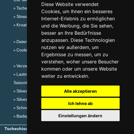
Diese Website verwendet
Tschechische Gebirge
Cookies, um Ihnen ein besseres
Slowakische Gebirge
Internet-Erlebnis zu ermöglichen
Kroatien
und die Werbung, die Sie sehen,
besser an Ihre Bedürfnisse
anzupassen. Diese Technologien
Datenschutz
nutzen wir außerdem, um
Cookies
Ergebnisse zu messen, um zu
verstehen, woher unsere Besucher
Verzeichnis der Unterkunft
kommen oder um unsere Website
Lastminute Isergebirge
weiter zu entwickeln.
Saisonlinks:
Silvester Isergebirge
Alle akzeptieren
Silvester im Gebirge 2025/26
Ich lehne ab
Schneehöhen
Einstellungen ändern
Badeplätze
Tschechische Gebirge
- Copyright © 1999-2026
eProgress s.r.o.