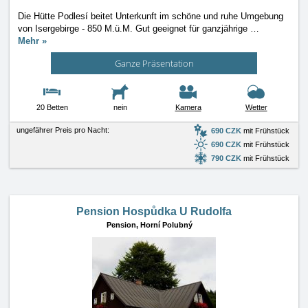
Die Hütte Podlesí beitet Unterkunft im schöne und ruhe Umgebung
von Isergebirge - 850 M.ü.M. Gut geeignet für ganzjährige
…
Mehr »
Ganze Präsentation
20 Betten
nein
Kamera
Wetter
ungefährer Preis pro Nacht:
690 CZK
mit Frühstück
690 CZK
mit Frühstück
790 CZK
mit Frühstück
Pension Hospůdka U Rudolfa
Pension,
Horní Polubný