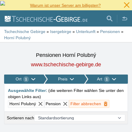
Warum ist unser Server am billigsten?
Tschechische Gebirge
»
Isergebirge
»
Unterkunft
»
Pensionen
»
Horní Polubný
Pensionen Horní Polubný
www.tschechische-gebirge.de
Ort
Preis
Art
1
1
Ausgewählte Filter
:
(
die weiteren Filter wählen Sie unter den
obigen Links aus
)
Horní Polubný
Pension
Filter abbrechen
Sortieren nach