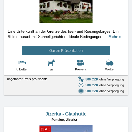
Eine Unterkunft an der Grenze des Iser- und Riesengebirges. Ein
Stilrestaurant mit Schnellgerichten. Ideale Bedingungen
…
Mehr »
Ganze Präsentation
8 Betten
ja
Kamera
Wetter
ungefährer Preis pro Nacht:
500 CZK
ohne Verpflegung
500 CZK
ohne Verpflegung
500 CZK
ohne Verpflegung
Jizerka - Glashütte
Pension,
Jizerka
TIP !