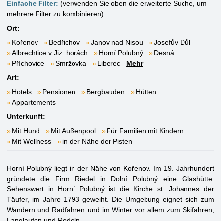
Einfache Filter:
(verwenden Sie oben die erweiterte Suche, um
mehrere Filter zu kombinieren)
Ort:
Kořenov
Bedřichov
Janov nad Nisou
Josefův Důl
Albrechtice v Jiz. horách
Horní Polubný
Desná
Příchovice
Smržovka
Liberec
Mehr
Art:
Hotels
Pensionen
Bergbauden
Hütten
Appartements
Unterkunft:
Mit Hund
Mit Außenpool
Für Familien mit Kindern
Mit Wellness
in der Nähe der Pisten
Horní Polubný liegt in der Nähe von Kořenov. Im 19. Jahrhundert
gründete die Firm Riedel in Dolní Polubný eine Glashütte.
Sehenswert in Horní Polubný ist die Kirche st. Johannes der
Täufer, im Jahre 1793 geweiht. Die Umgebung eignet sich zum
Wandern und Radfahren und im Winter vor allem zum Skifahren,
Langlaufen und Rodeln.