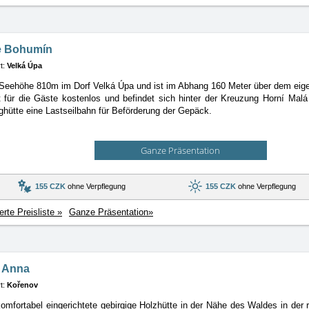
e Bohumín
t:
Velká Úpa
 Seehöhe 810m im Dorf Velká Úpa und ist im Abhang 160 Meter über dem eigen
t für die Gäste kostenlos und befindet sich hinter der Kreuzung Horní Ma
rghütte eine Lastseilbahn für Beförderung der Gepäck.
Ganze Präsentation
155 CZK
ohne Verpflegung
155 CZK
ohne Verpflegung
ierte Preisliste »
Ganze Präsentation»
e Anna
t:
Kořenov
omfortabel eingerichtete gebirgige Holzhütte in der Nähe des Waldes in der