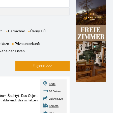
ýn
Harrachov
Černý Důl
lätze
Privatunterkunft
 Nähe der Pisten
Folgend
>>>
Karte
10 Betten
trum Šachty). Das Objekt
auf Anfrage
t abfallend, das schätzen
Kamera