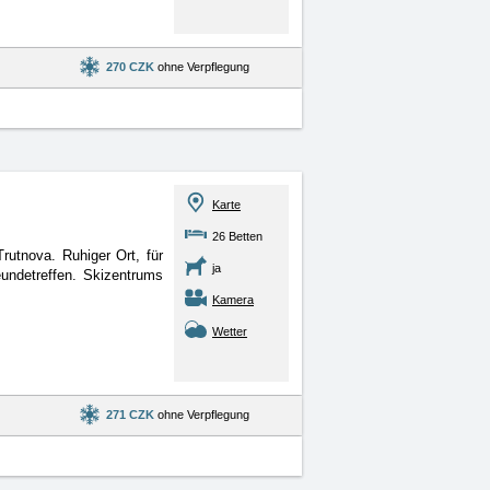
270 CZK
ohne Verpflegung
Karte
26 Betten
utnova. Ruhiger Ort, für
ja
reundetreffen. Skizentrums
Kamera
Wetter
271 CZK
ohne Verpflegung