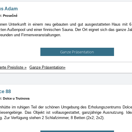
us Adam
t:
Prosečné
Ihnen Unterkunft in einem neu gebauten und gut ausgestatteten Haus mit 
zten Außenpool und einer finnischen Sauna. Der Ort eignet sich das ganze Jah
reunden und Firmenveranstaltungen.
Ganze Präsentation
ierte Preisliste »
Ganze Präsentation»
ce 88
t:
Dolce u Trutnova
enhütte im ruhigen Teil der schönen Umgebung des Erholungszentrums Dolce 
esengebirge. Das Objekt ist vollausgestattet, ganzjährige Ausnutzung. Ide
g. Zur Verfügung stehen 2 Schlafzimmer, 8 Betten (2x2; 2x2).