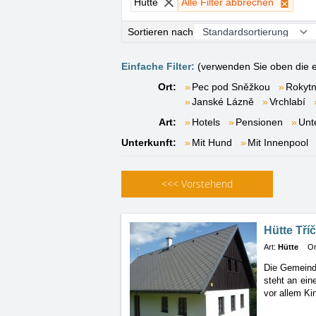
Hütte
Alle Filter abbrechen
Sortieren nach
Einfache Filter:
(verwenden Sie oben die e
Ort:
Pec pod Sněžkou
Rokytn
Janské Lázně
Vrchlabí
Art:
Hotels
Pensionen
Unt
Unterkunft:
Mit Hund
Mit Innenpool
<<<
Vorstehend
Hütte Tříč
Art:
Hütte
Or
Die Gemeind
steht
an ein
vor allem Ki