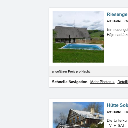
Riesenge
Art:
Hütte
Or
Ein riesenge
Háje nad Jiz
ungefährer Preis pro Nacht:
Schnelle Navigation
Mehr Photos »
Detail
Hütte Sol
Art:
Hütte
Or
Die Unterkun
TV + SAT, 