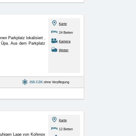
Karte
24 Betten
en Parkplatz lokalisiert
.
Kamera
lá Úpa. Aus dem Parkplatz
Wetter
255 CZK
ohne Verpflegung
Karte
12 Betten
 ruhigen Lage von Kořenov