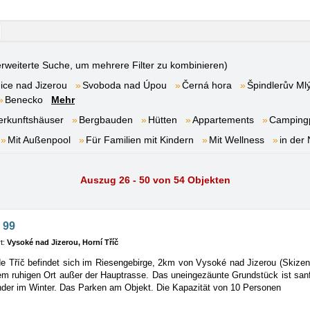
rweiterte Suche, um mehrere Filter zu kombinieren)
ice nad Jizerou
Svoboda nad Úpou
Černá hora
Špindlerův Ml
Benecko
Mehr
erkunftshäuser
Bergbauden
Hütten
Appartements
Campingp
Mit Außenpool
Für Familien mit Kindern
Mit Wellness
in der
Auszug 26 - 50 von 54 Objekten
 99
t:
Vysoké nad Jizerou, Horní Tříč
e Tříč befindet sich im Riesengebirge, 2km von Vysoké nad Jizerou (Skizen
em ruhigen Ort außer der Hauptrasse. Das uneingezäunte Grundstück ist sanf
nder im Winter. Das Parken am Objekt. Die Kapazität von 10 Personen