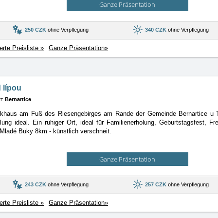
Ganze Präsentation
250 CZK
ohne Verpflegung
340 CZK
ohne Verpflegung
ierte Preisliste »
Ganze Präsentation»
 lípou
t:
Bernartice
khaus am Fuß des Riesengebirges am Rande der Gemeinde Bernartice u Tr
olung
ideal. Ein ruhiger Ort, ideal für Familienerholung, Geburtstagsfest, F
Mladé Buky 8km - künstlich verschneit.
Ganze Präsentation
243 CZK
ohne Verpflegung
257 CZK
ohne Verpflegung
ierte Preisliste »
Ganze Präsentation»