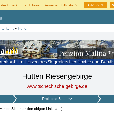
ANZEIGEN
S
 die Unterkunft auf diesem Server am billigsten?
nterkunft
»
Hütten
Hütten Riesengebirge
www.tschechische-gebirge.de
Preis des Betts
 wählen Sie unter den obigen Links aus
)