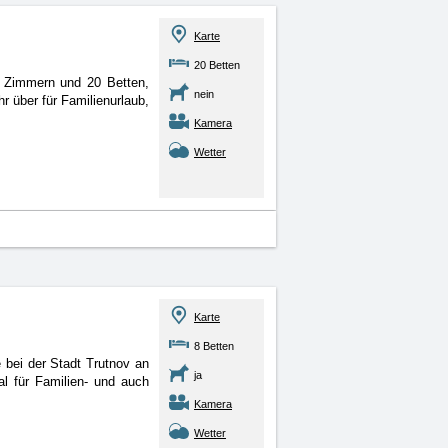
Karte
20 Betten
6 Zimmern und 20 Betten,
nein
r über für Familienurlaub,
Kamera
Wetter
Karte
8 Betten
bei der Stadt Trutnov an
ja
al für Familien- und auch
Kamera
Wetter