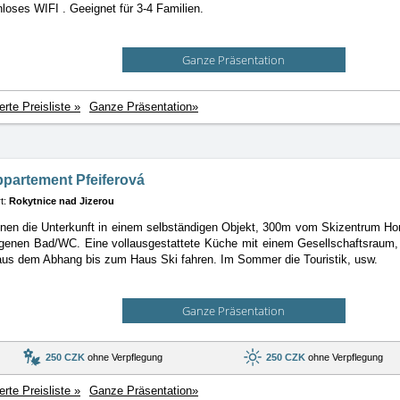
loses WIFI . Geeignet für 3-4 Familien.
Ganze Präsentation
ierte Preisliste »
Ganze Präsentation»
Appartement Pfeiferová
t:
Rokytnice nad Jizerou
Ihnen die Unterkunft in einem selbständigen Objekt, 300m vom Skizentrum H
genen Bad/WC. Eine vollausgestattete Küche mit einem Gesellschaftsraum, 
aus dem Abhang bis zum Haus Ski fahren. Im Sommer die Touristik, usw.
Ganze Präsentation
250 CZK
ohne Verpflegung
250 CZK
ohne Verpflegung
ierte Preisliste »
Ganze Präsentation»