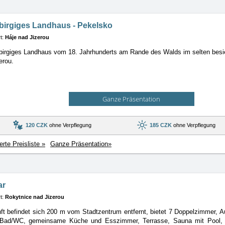
birgiges Landhaus - Pekelsko
t:
Háje nad Jizerou
birgiges Landhaus vom 18. Jahrhunderts am Rande des Walds im selten besi
erou.
Ganze Präsentation
120 CZK
ohne Verpflegung
185 CZK
ohne Verpflegung
ierte Preisliste »
Ganze Präsentation»
ar
t:
Rokytnice nad Jizerou
ft befindet sich 200 m vom Stadtzentrum entfernt, bietet 7 Doppelzimmer, Au
Bad/WC, gemeinsame Küche und Esszimmer, Terrasse, Sauna mit Pool, S