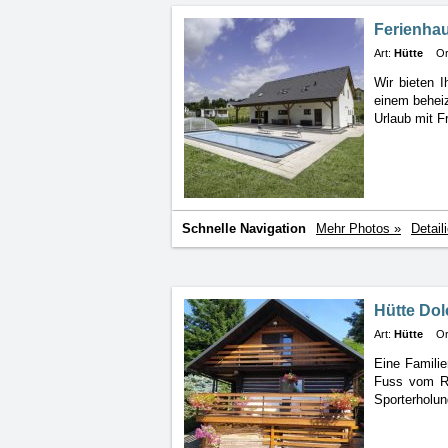
Ferienha
Art:
Hütte
Or
Wir bieten 
einem
behei
Urlaub mit F
Schnelle Navigation
Mehr Photos »
Detail
Hütte Dol
Art:
Hütte
Or
Eine Famili
Fuss
vom Ri
Sporterholun