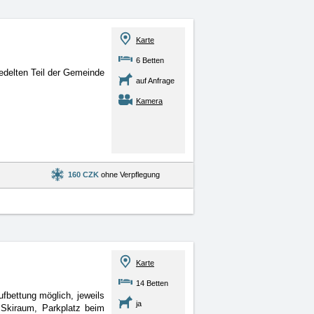
Karte
6 Betten
edelten Teil der Gemeinde
auf Anfrage
Kamera
160 CZK
ohne Verpflegung
Karte
14 Betten
fbettung möglich, jeweils
ja
kiraum, Parkplatz beim