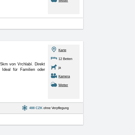
Wetter
Karte
12 Betten
,5km von Vrchlabí. Direkt
ja
Ideal für Familien oder
Kamera
Wetter
488 CZK
ohne Verpflegung