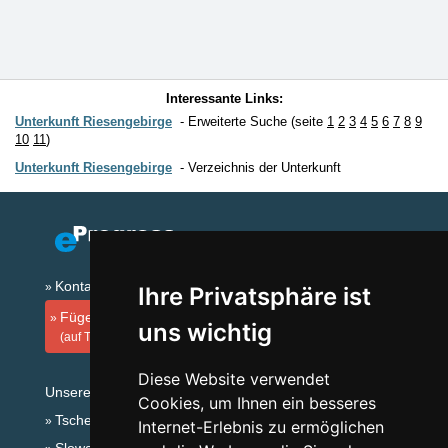
Interessante Links:
Unterkunft Riesengebirge
Erweiterte Suche (seite
1
2
3
4
5
6
7
8
9
10
11
)
Unterkunft Riesengebirge
Verzeichnis der Unterkunft
Kontakt
Ihre Privatsphäre ist
Fügen Sie Ihre Unterkunft hinzu
uns wichtig
(auf Tschechisch)
Diese Website verwendet
Unsere Servers:
Cookies, um Ihnen ein besseres
Tschechische Gebirge
Internet-Erlebnis zu ermöglichen