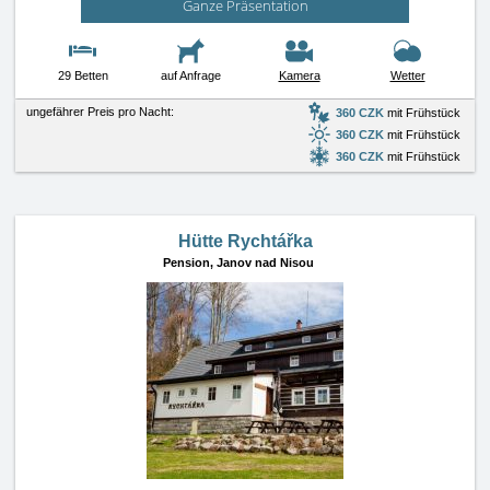
Ganze Präsentation
29 Betten
auf Anfrage
Kamera
Wetter
ungefährer Preis pro Nacht:
360 CZK
mit Frühstück
360 CZK
mit Frühstück
360 CZK
mit Frühstück
Hütte Rychtářka
Pension,
Janov nad Nisou