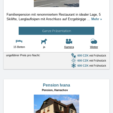
Familienpension mit renommiertem Restaurant in idealer Lage, 5
Skilifte, Langlaufloipen mit Anschluss auf Erzgebirgige
…
Mehr »
Ganze Präsentation
15 Betten
ja
Kamera
Wetter
ungefährer Preis pro Nacht:
600 CZK
mit Frühstück
600 CZK
mit Frühstück
600 CZK
mit Frühstück
Pension Ivana
Pension,
Harrachov