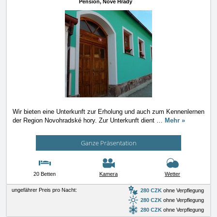
Pension,
Nové Hrady
Wir bieten eine Unterkunft zur Erholung und auch zum Kennenlernen
der Region Novohradské hory. Zur Unterkunft dient
…
Mehr »
Ganze Präsentation
20 Betten
Kamera
Wetter
ungefährer Preis pro Nacht:
280 CZK
ohne Verpflegung
280 CZK
ohne Verpflegung
280 CZK
ohne Verpflegung