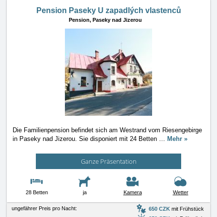
Pension Paseky U zapadlých vlastenců
Pension,
Paseky nad Jizerou
Die Familienpension befindet sich am Westrand vom Riesengebirge
in Paseky nad Jizerou. Sie disponiert mit 24 Betten
…
Mehr »
Ganze Präsentation
28 Betten
ja
Kamera
Wetter
ungefährer Preis pro Nacht:
650 CZK
mit Frühstück