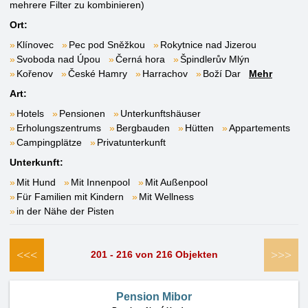
mehrere Filter zu kombinieren)
Ort:
Klínovec
Pec pod Sněžkou
Rokytnice nad Jizerou
Svoboda nad Úpou
Černá hora
Špindlerův Mlýn
Kořenov
České Hamry
Harrachov
Boží Dar
Mehr
Art:
Hotels
Pensionen
Unterkunftshäuser
Erholungszentrums
Bergbauden
Hütten
Appartements
Campingplätze
Privatunterkunft
Unterkunft:
Mit Hund
Mit Innenpool
Mit Außenpool
Für Familien mit Kindern
Mit Wellness
in der Nähe der Pisten
<<<
>>>
201 - 216 von 216 Objekten
Pension Mibor