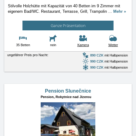
Stilvolle Holzhütte mit Kapazität von 40 Betten im 9 Zimmer mit
eigenem Bad/WC. Restaurant, Terrasse, Grill, Trampolin
…
Mehr »
Ganze Präsentation
35 Betten
nein
Kamera
Wetter
ungefährer Preis pro Nacht:
890 CZK
mit Halbpension
990 CZK
mit Halbpension
990 CZK
mit Halbpension
Pension Slunečnice
Pension,
Rokytnice nad Jizerou