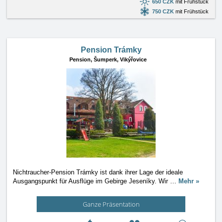
650 CZK
mit Frühstück
750 CZK
mit Frühstück
Pension Trámky
Pension,
Šumperk, Vikýřovice
Nichtraucher-Pension Trámky ist dank ihrer Lage der ideale
Ausgangspunkt für Ausflüge im Gebirge Jeseníky. Wir
…
Mehr »
Ganze Präsentation