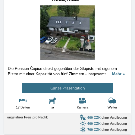
Pension,
Pernink
Die Pension Čepice direkt gegenüber der Skipiste mit eigenem
Bistro mit einer Kapazität von fünf Zimmern - insgesamt
…
Mehr »
Ganze Präsentation
17 Betten
ja
Kamera
Wetter
ungefährer Preis pro Nacht:
600 CZK
ohne Verpflegung
600 CZK
ohne Verpflegung
700 CZK
ohne Verpflegung