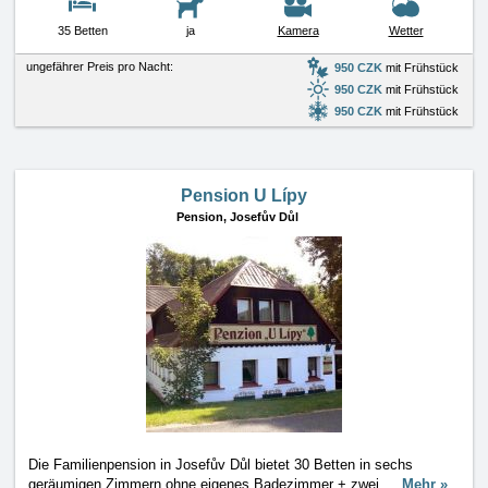
35 Betten
ja
Kamera
Wetter
ungefährer Preis pro Nacht:
950 CZK
mit Frühstück
950 CZK
mit Frühstück
950 CZK
mit Frühstück
Pension U Lípy
Pension,
Josefův Důl
Die Familienpension in Josefův Důl bietet 30 Betten in sechs
geräumigen Zimmern ohne eigenes Badezimmer + zwei
…
Mehr »