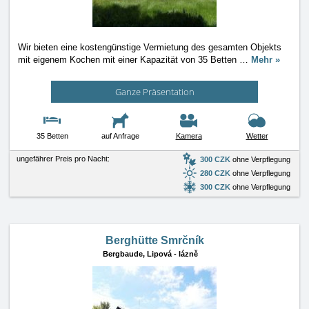
Wir bieten eine kostengünstige Vermietung des gesamten Objekts
mit eigenem Kochen mit einer Kapazität von 35 Betten
…
Mehr »
Ganze Präsentation
35 Betten
auf Anfrage
Kamera
Wetter
ungefährer Preis pro Nacht:
300 CZK
ohne Verpflegung
280 CZK
ohne Verpflegung
300 CZK
ohne Verpflegung
Berghütte Smrčník
Bergbaude,
Lipová - lázně