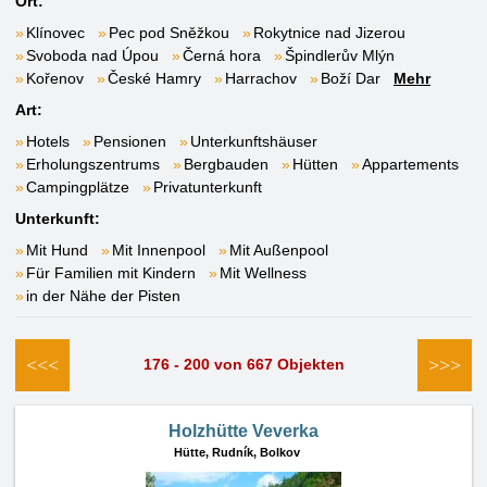
Ort:
Klínovec
Pec pod Sněžkou
Rokytnice nad Jizerou
Svoboda nad Úpou
Černá hora
Špindlerův Mlýn
Kořenov
České Hamry
Harrachov
Boží Dar
Mehr
Art:
Hotels
Pensionen
Unterkunftshäuser
Erholungszentrums
Bergbauden
Hütten
Appartements
Campingplätze
Privatunterkunft
Unterkunft:
Mit Hund
Mit Innenpool
Mit Außenpool
Für Familien mit Kindern
Mit Wellness
in der Nähe der Pisten
<<<
>>>
176 - 200 von 667 Objekten
Holzhütte Veverka
Hütte,
Rudník, Bolkov