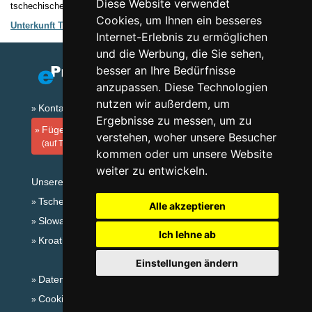
Diese Website verwendet
tschechischen Bergen
Cookies, um Ihnen ein besseres
Unterkunft Tschechische Gebirge
Verzeichnis der Unterkunft
Internet-Erlebnis zu ermöglichen
und die Werbung, die Sie sehen,
besser an Ihre Bedürfnisse
anzupassen. Diese Technologien
nutzen wir außerdem, um
Kontakt
Ergebnisse zu messen, um zu
Fügen Sie Ihre Unterkunft hinzu
verstehen, woher unsere Besucher
(auf Tschechisch)
kommen oder um unsere Website
weiter zu entwickeln.
Unsere Servers:
Tschechische Gebirge
Alle akzeptieren
Slowakische Gebirge
Ich lehne ab
Kroatien
Einstellungen ändern
Datenschutz
Cookies