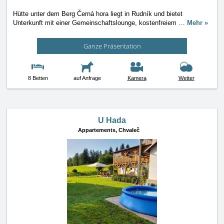
Hütte unter dem Berg Černá hora liegt in Rudník und bietet
Unterkunft mit einer Gemeinschaftslounge, kostenfreiem
…
Mehr »
Ganze Präsentation
8 Betten
auf Anfrage
Kamera
Wetter
U Hada
Appartements,
Chvaleč