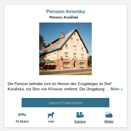
Pension Avionika
Pension,
Kovářská
Die Pension befindet sich im Herzen des Erzgebirges im Dorf
Kovářská, nur 5km von Klínovec entfernt. Die Umgebung
…
Mehr »
Ganze Präsentation
34 Betten
nein
Kamera
Wetter