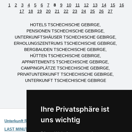
1
2
3
4
5
6
7
8
9
10
11
12
13
14
15
16
17
18
19
20
21
22
23
24
25
26
27
HOTELS TSCHECHISCHE GEBIRGE
PENSIONEN TSCHECHISCHE GEBIRGE
UNTERKUNFTSHÄUSER TSCHECHISCHE GEBIRGE
ERHOLUNGSZENTRUMS TSCHECHISCHE GEBIRGE
BERGBAUDEN TSCHECHISCHE GEBIRGE
HÜTTEN TSCHECHISCHE GEBIRGE
APPARTEMENTS TSCHECHISCHE GEBIRGE
CAMPINGPLÄTZE TSCHECHISCHE GEBIRGE
PRIVATUNTERKUNFT TSCHECHISCHE GEBIRGE
UNTERKUNFT TSCHECHISCHE GEBIRGE
Ihre Privatsphäre ist
Interessante Links:
uns wichtig
Unterkunft Riesengebirge
Unterkunft auf Landkarten
LAST MINUTE Riesengebirge
Günstige Aufenthalte in den