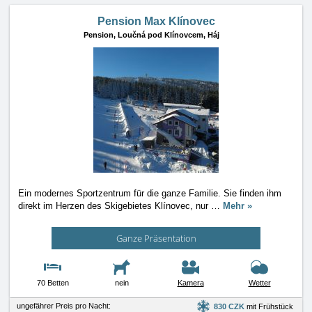
Pension Max Klínovec
Pension,
Loučná pod Klínovcem, Háj
Ein modernes Sportzentrum für die ganze Familie. Sie finden ihm
direkt im Herzen des Skigebietes Klínovec, nur
…
Mehr »
Ganze Präsentation
70 Betten
nein
Kamera
Wetter
ungefährer Preis pro Nacht:
830 CZK
mit Frühstück