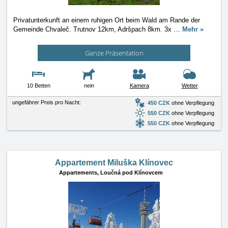
Privatunterkunft an einem ruhigen Ort beim Wald am Rande der
Gemeinde Chvaleč. Trutnov 12km, Adršpach 8km. 3x
…
Mehr »
Ganze Präsentation
10 Betten
nein
Kamera
Wetter
ungefährer Preis pro Nacht:
450 CZK
ohne Verpflegung
550 CZK
ohne Verpflegung
550 CZK
ohne Verpflegung
Appartement Miluška Klínovec
Appartements,
Loučná pod Klínovcem