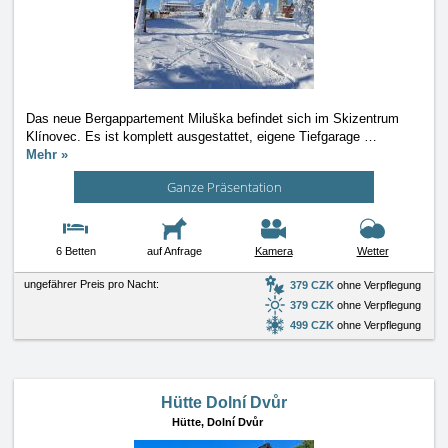
Das neue Bergappartement Miluška befindet sich im Skizentrum
Klínovec. Es ist komplett ausgestattet, eigene Tiefgarage
…
Mehr »
Ganze Präsentation
6 Betten
auf Anfrage
Kamera
Wetter
ungefährer Preis pro Nacht:
379 CZK
ohne Verpflegung
379 CZK
ohne Verpflegung
499 CZK
ohne Verpflegung
Hütte Dolní Dvůr
Hütte,
Dolní Dvůr