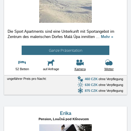
Die Sport Apartments sind eine Unterkunft mit Sportangebot im
Zentrum des malerischen Dorfes Malá Úpa inmitten
…
Mehr »
Ganze Präsentation
52 Betten
auf Anfrage
Kamera
Wetter
ungefährer Preis pro Nacht:
460 CZK
ohne Verpflegung
630 CZK
ohne Verpflegung
875 CZK
ohne Verpflegung
Erika
Pension,
Loučná pod Klínovcem