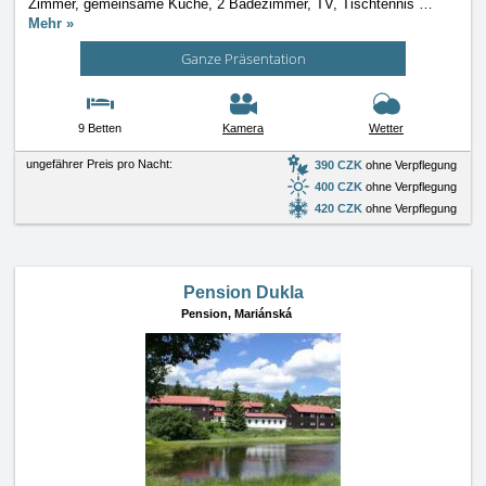
Zimmer, gemeinsame Küche, 2 Badezimmer, TV, Tischtennis
…
Mehr »
Ganze Präsentation
9 Betten
Kamera
Wetter
ungefährer Preis pro Nacht:
390 CZK
ohne Verpflegung
400 CZK
ohne Verpflegung
420 CZK
ohne Verpflegung
Pension Dukla
Pension,
Mariánská