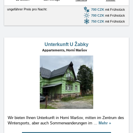
ungefährer Preis pro Nacht:
700 CZK
mit Frühstück
700 CZK
mit Frühstück
750 CZK
mit Frühstück
Unterkunft U Žabky
Appartements,
Horní Maršov
Wir bieten Ihnen Unterkunft in Horní Maršov, mitten im Zentrum des
Wintersports, aber auch Sommerwanderungen im
…
Mehr »