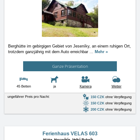
Berghütte im gebirgigen Gebiet von Jeseníky, an einem ruhigen Ort,
trotzdem ganzjährig mit dem Auto erreichbar
…
Mehr »
Ganze Präsentation
45 Betten
ja
Kamera
Wetter
ungefährer Preis pro Nacht:
150 CZK
ohne Verpflegung
150 CZK
ohne Verpflegung
200 CZK
ohne Verpflegung
Ferienhaus VELAS 603
Hütte,
Hroznětín, Velký Rybník