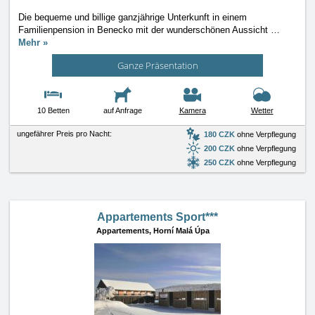
Die bequeme und billige ganzjährige Unterkunft in einem
Familienpension in Benecko mit der wunderschönen Aussicht
…
Mehr »
Ganze Präsentation
10 Betten
auf Anfrage
Kamera
Wetter
ungefährer Preis pro Nacht:
180 CZK
ohne Verpflegung
200 CZK
ohne Verpflegung
250 CZK
ohne Verpflegung
Appartements Sport***
Appartements,
Horní Malá Úpa