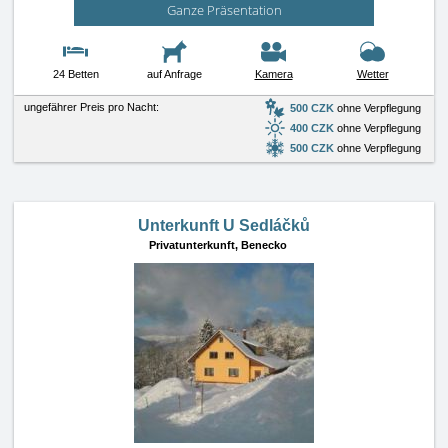
Ganze Präsentation
24 Betten
auf Anfrage
Kamera
Wetter
ungefährer Preis pro Nacht:
500 CZK
ohne Verpflegung
400 CZK
ohne Verpflegung
500 CZK
ohne Verpflegung
Unterkunft U Sedláčků
Privatunterkunft,
Benecko